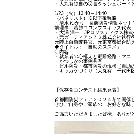
・大丸有独自の災害ダッシュボード
1/23（火）13:40～14:40
（パネリスト）※以下敬称略
・清水 ゆかり 葛飾防災情報ネット
前理事、葛飾コロンブスキッズ代表
・大澤 洋一 JPロジスティクス株
（元ガーディアン７２株式会社執行
元陸上自衛隊将官、元東京都総合防
◆タイトル：「自助のススメ」
◇内容：
・就業者の心構えと避難経路・マニ
・かつしかの事例共有
・ビル防災・都市防災の現状（自助
・キッカケづくり（大丸有、千代田
【保存食コンテスト結果発表】
首都圏防災フェア２０２４冬で開催
ぜひご自身やご家族の「お好きな味
ご協力いただきました皆様、ありが