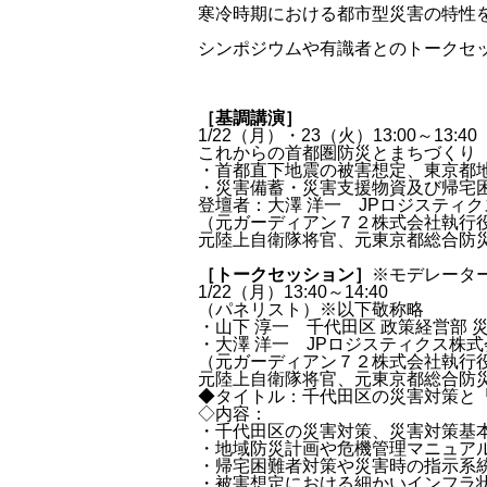
寒冷時期における都市型災害の特性
シンポジウムや有識者とのトークセ
［基調講演］
1/22（月）・23（火）13:00～13:40
これからの首都圏防災とまちづくり
・首都直下地震の被害想定、東京都
・災害備蓄・災害支援物資及び帰宅
登壇者：大澤 洋一 JPロジスティ
（元ガーディアン７２株式会社執行
元陸上自衛隊将官、元東京都総合防
［トークセッション］
※モデレータ
1/22（月）13:40～14:40
（パネリスト）※以下敬称略
・山下 淳一 千代田区 政策経営部 
・大澤 洋一 JPロジスティクス株
（元ガーディアン７２株式会社執行
元陸上自衛隊将官、元東京都総合防
◆タイトル：千代田区の災害対策と
◇内容：
・千代田区の災害対策、災害対策基
・地域防災計画や危機管理マニュア
・帰宅困難者対策や災害時の指示系
・被害想定における細かいインフラ