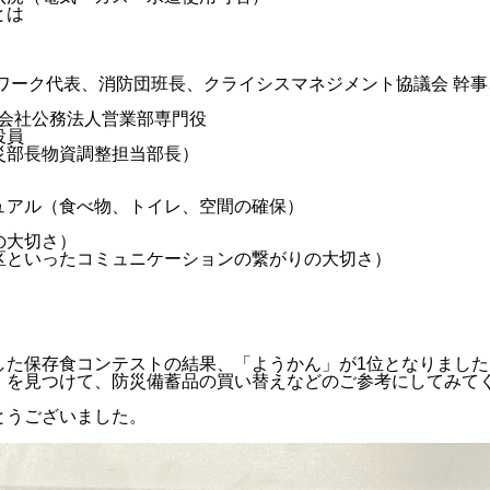
とは
ワーク代表、消防団班長、クライシスマネジメント協議会 幹事
式会社公務法人営業部専門役
役員
災部長物資調整担当部長）
ュアル（食べ物、トイレ、空間の確保）
の大切さ）
区といったコミュニケーションの繋がりの大切さ）
した保存食コンテストの結果、「ようかん」が1位となりました
」を見つけて、防災備蓄品の買い替えなどのご参考にしてみて
とうございました。