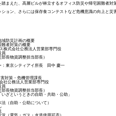
を踏まえた、高層ビルが林立するオフィス防災や帰宅困難者対
ッション、さらには保存食コンテストなど危機意識の向上と災
地域防災計画の概要
困難者対策の概要
クス株式会社公務法人営業部専門役
役員
災部長物資調整担当部長）
ー：東京シティアイ所長 田中 慶一
災害対策・危機管理課長
式会社公務法人営業部専門役
役員
災部長物資調整担当部長）
「いざというときの自助・共助・公助」
本法（自助・公助について）
ル
統
状況（電気・ガス・水道使用可否）