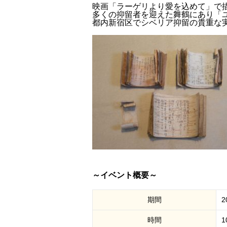
映画「ラーゲリより愛を込めて」で
多くの抑留者を迎えた舞鶴にあり「
都内新宿区でシベリア抑留の貴重な
～イベント概要～
期間
2
時間
1