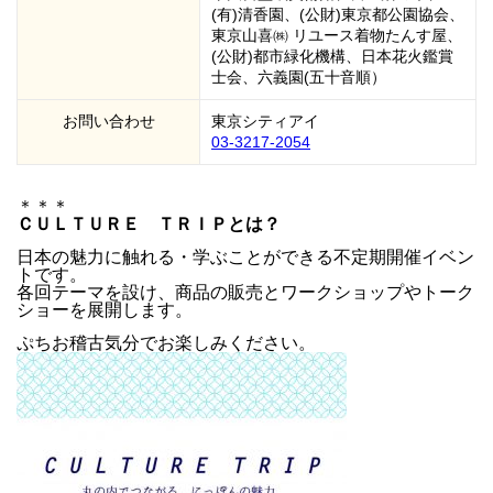
(有)清香園、(公財)東京都公園協会、
東京山喜㈱ リユース着物たんす屋、
(公財)都市緑化機構、日本花火鑑賞
士会、六義園(五十音順）
お問い合わせ
東京シティアイ
03-3217-2054
＊＊＊
ＣＵＬＴＵＲＥ ＴＲＩＰとは？
日本の魅力に触れる・学ぶことができる不定期開催イベン
トです。
各回テーマを設け、商品の販売とワークショップやトーク
ショーを展開します。
ぷちお稽古気分でお楽しみください。