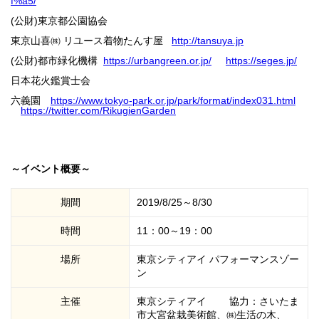
f%a5/
(公財)東京都公園協会
東京山喜㈱ リユース着物たんす屋
http://tansuya.jp
(公財)都市緑化機構
https://urbangreen.or.jp/
https://seges.jp/
日本花火鑑賞士会
六義園
https://www.tokyo-park.or.jp/park/format/index031.html
https://twitter.com/RikugienGarden
～イベント概要～
期間
2019/8/25～8/30
時間
11：00～19：00
場所
東京シティアイ パフォーマンスゾー
ン
主催
東京シティアイ 協力：さいたま
市大宮盆栽美術館、㈱生活の木、