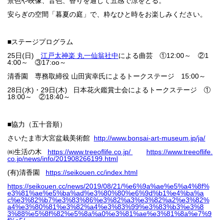
景色や映像、音色、香りを通じて五感で涼をとる。
安らぎの空間「暮夏の庭」で、粋なひと時をお楽しみください。
■ステージプログラム
25日(日)
江戸太神楽 丸一仙翁社中
による曲芸 ①12:00～ ②1
4:00～ ③17:oo～
清香園 専務取締役 山田寅幸氏によるトークステージ 15:00～
28日(水)・29日(木) 日本花火鑑賞士会によるトークステージ ①
18:00～ ②18:40～
■協力（五十音順）
さいたま市大宮盆栽美術館
http://www.bonsai-art-museum.jp/ja/
㈱生活の木
https://www.treeoflife.co.jp/
https://www.treeoflife.
co.jp/news/info/201908266199.html
(有)清香園
https://seikouen.cc/index.html
https://seikouen.cc/news/2019/08/21/%e6%9a%ae%e5%a4%8f%
e3%81%ae%e5%ba%ad%e3%80%80%e6%9d%b1%e4%ba%a
c%e3%82%b7%e3%83%86%e3%82%a3%e3%82%a2%e3%82%
a4%e3%80%81%e3%82%a4%e3%83%99%e3%83%b3%e3%8
3%88%e5%8f%82%e5%8a%a0%e3%81%ae%e3%81%8a%e7%9