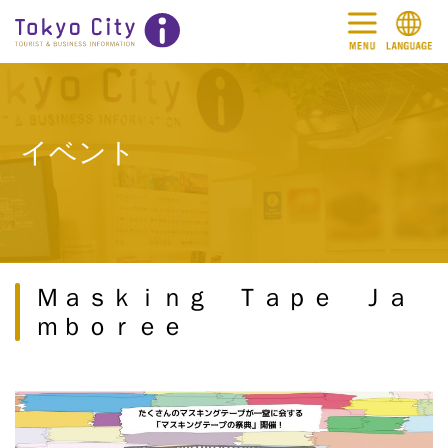
イベント
Ｍａｓｋｉｎｇ Ｔａｐｅ Ｊａ
ｍｂｏｒｅｅ